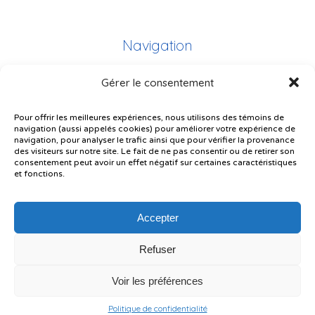
Navigation
Gérer le consentement
Plan du site
Portail Parents
Pour offrir les meilleures expériences, nous utilisons des témoins de
navigation (aussi appelés cookies) pour améliorer votre expérience de
Plainte – service à l’élève
navigation, pour analyser le trafic ainsi que pour vérifier la provenance
des visiteurs sur notre site. Le fait de ne pas consentir ou de retirer son
Politique de confidentialité
consentement peut avoir un effet négatif sur certaines caractéristiques
et fonctions.
Accepter
Refuser
© Gouvernement du Québec, 2026
Voir les préférences
Le CSSMI autorise certaines intelligences artificielles contrôlées et
sécurisées. Par conséquent, des outils d’intelligence artificielle autorisés
pourraient avoir été utilisés pour soutenir la rédaction de ce contenu.
Politique de confidentialité