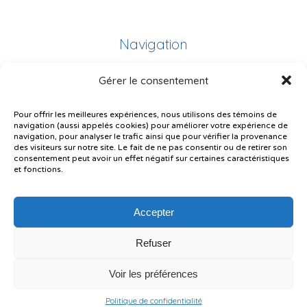
Navigation
Gérer le consentement
Plan du site
Portail Parents
Pour offrir les meilleures expériences, nous utilisons des témoins de
navigation (aussi appelés cookies) pour améliorer votre expérience de
Plainte – service à l’élève
navigation, pour analyser le trafic ainsi que pour vérifier la provenance
des visiteurs sur notre site. Le fait de ne pas consentir ou de retirer son
Politique de confidentialité
consentement peut avoir un effet négatif sur certaines caractéristiques
et fonctions.
Accepter
Refuser
© Gouvernement du Québec, 2026
Voir les préférences
Le CSSMI autorise certaines intelligences artificielles contrôlées et
sécurisées. Par conséquent, des outils d’intelligence artificielle autorisés
pourraient avoir été utilisés pour soutenir la rédaction de ce contenu.
Politique de confidentialité