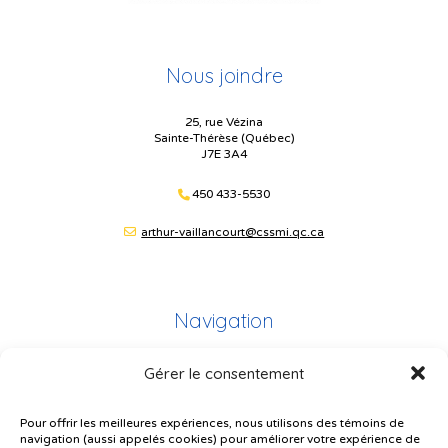
Nous joindre
25, rue Vézina
Sainte-Thérèse (Québec)
J7E 3A4
450 433-5530
arthur-vaillancourt@cssmi.qc.ca
Navigation
Gérer le consentement
Plan du site
Portail Parents
Pour offrir les meilleures expériences, nous utilisons des témoins de
navigation (aussi appelés cookies) pour améliorer votre expérience de
Plainte – service à l’élève