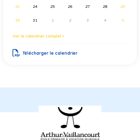
23
24
25
26
27
28
29
30
31
1
2
3
4
5
Voir le calendrier complet >
Télécharger le calendrier