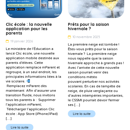
Clic école : la nouvelle
Prêts pour la saison
application pour les
hivernale ?
parents
10 novembre 2025
19 janvier 2026
La première neige est tombée !
Le ministère de l’Éducation a
Êtes-vous prêts pour la saison
lancé Clic école, une nouvelle
hivernale ? La première neige
application mobile destinée aux
nous rappelle que la saison
parents d’élèves. Cette
hivernale approche à grands pas !
application remplace mParent et
Avec l’arrivée de cette nouvelle
regroupe, à un seul endroit, les
saison pourrait venir des
principales informations liées à la
conditions météo
vie scolaire.
pouvant perturber nos activités
Remplacez mParent dès
scolaires. En cas de tempête de
maintenant Afin d’assurer une
neige, de pluie verglaçante ou
transition fluide, nous invitons
d’autres intempéries importantes,
tous les parents à : Supprimer
le CSSMI pourrait devoir fermer
l’application mParent;
ses […]
Télécharger l’application Clic
école : App Store (iPhone/iPad)
Lire la suite
[…]
Lire la suite