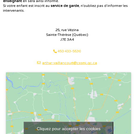
enseignant
en sera ainsi informé.
Si votre enfant est inscrit au
service de garde
, n’oubliez pas d’informer les
intervenants.
25, rue Vézina
Sainte-Thérèse (Québec)
J7E 3A4
450 433-5530
arthur-vaillancourt@cssmi.qc.ca
Cliquez pour accepter les cookies