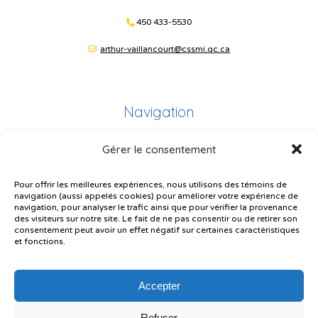
450 433-5530
arthur-vaillancourt@cssmi.qc.ca
Navigation
Gérer le consentement
Plan du site
Portail Parents
Pour offrir les meilleures expériences, nous utilisons des témoins de
navigation (aussi appelés cookies) pour améliorer votre expérience de
Plainte – service à l’élève
navigation, pour analyser le trafic ainsi que pour vérifier la provenance
des visiteurs sur notre site. Le fait de ne pas consentir ou de retirer son
Politique de confidentialité
consentement peut avoir un effet négatif sur certaines caractéristiques
et fonctions.
Accepter
Refuser