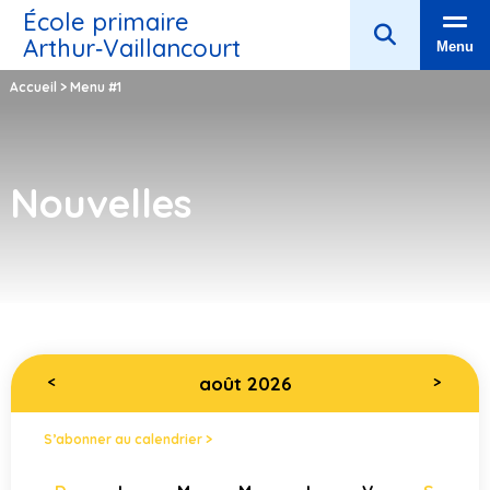
École primaire
Arthur‑Vaillancourt
Menu
Accueil
>
Menu #1
Nouvelles
août 2026
<
>
S’abonner au calendrier >