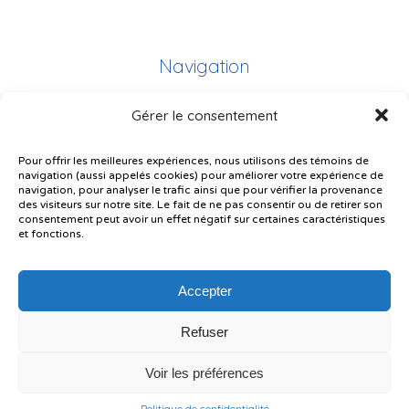
Navigation
Gérer le consentement
Plan du site
Portail Parents
Pour offrir les meilleures expériences, nous utilisons des témoins de
navigation (aussi appelés cookies) pour améliorer votre expérience de
Plainte – service à l’élève
navigation, pour analyser le trafic ainsi que pour vérifier la provenance
des visiteurs sur notre site. Le fait de ne pas consentir ou de retirer son
Politique de confidentialité
consentement peut avoir un effet négatif sur certaines caractéristiques
et fonctions.
Accepter
Refuser
© Gouvernement du Québec, 2026
Voir les préférences
Le CSSMI autorise certaines intelligences artificielles contrôlées et
sécurisées. Par conséquent, des outils d’intelligence artificielle autorisés
pourraient avoir été utilisés pour soutenir la rédaction de ce contenu.
Politique de confidentialité