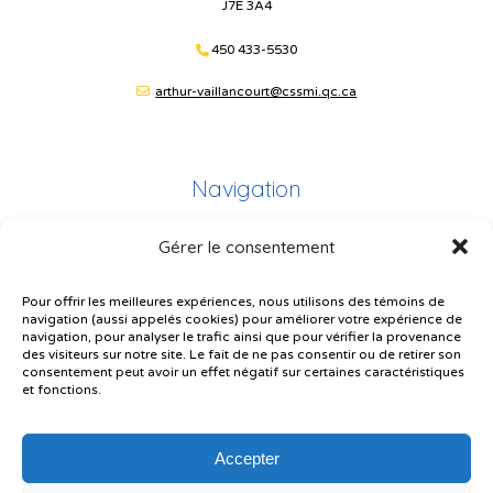
J7E 3A4
450 433-5530
arthur-vaillancourt@cssmi.qc.ca
Navigation
Gérer le consentement
Plan du site
Portail Parents
Pour offrir les meilleures expériences, nous utilisons des témoins de
navigation (aussi appelés cookies) pour améliorer votre expérience de
Plainte – service à l’élève
navigation, pour analyser le trafic ainsi que pour vérifier la provenance
des visiteurs sur notre site. Le fait de ne pas consentir ou de retirer son
Politique de confidentialité
consentement peut avoir un effet négatif sur certaines caractéristiques
et fonctions.
Accepter