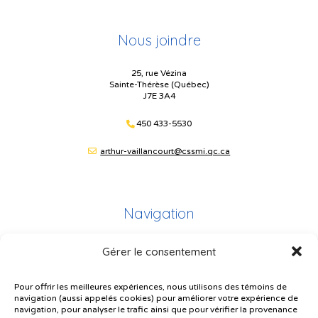
Nous joindre
25, rue Vézina
Sainte-Thérèse (Québec)
J7E 3A4
450 433-5530
arthur-vaillancourt@cssmi.qc.ca
Navigation
Gérer le consentement
Plan du site
Portail Parents
Pour offrir les meilleures expériences, nous utilisons des témoins de
navigation (aussi appelés cookies) pour améliorer votre expérience de
Plainte – service à l’élève
navigation, pour analyser le trafic ainsi que pour vérifier la provenance