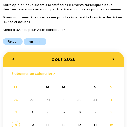
Votre opinion nous aidera à identifier les éléments sur lesquels nous
devrions porter une attention particulière au cours des prochaines années.
Soyez nombreux à vous exprimer pour la réussite et le bien-être des élèves,
jeunes et adultes.
Merci d’avance pour votre contribution.
Retour
Partager
août 2026
<
>
S’abonner au calendrier >
D
L
M
M
J
V
S
26
27
28
29
30
31
1
2
3
4
5
6
7
8
9
10
11
12
13
14
15