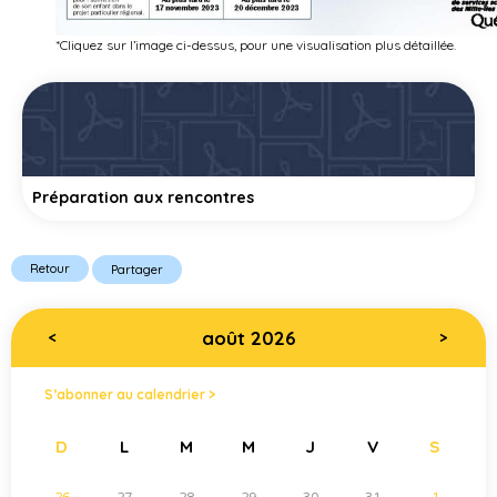
*Cliquez sur l’image ci-dessus, pour une visualisation plus détaillée.
Préparation aux rencontres
Retour
Partager
août 2026
<
>
S’abonner au calendrier >
D
L
M
M
J
V
S