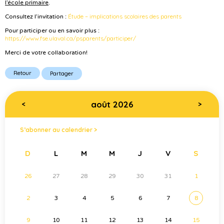
l’école primaire
.
Étude – implications scolaires des parents
Consultez l’invitation :
Pour participer ou en savoir plus :
https://www.fse.ulaval.ca/psparents/participer/
Merci de votre collaboration!
Retour
Partager
août 2026
<
>
S’abonner au calendrier >
D
L
M
M
J
V
S
26
27
28
29
30
31
1
2
3
4
5
6
7
8
9
10
11
12
13
14
15