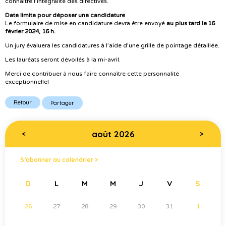
connaître l’intégralité des directives.
Date limite pour déposer une candidature
Le formulaire de mise en candidature devra être envoyé
au plus tard le 16
février 2024, 16 h.
Un jury évaluera les candidatures à l’aide d’une grille de pointage détaillée.
Les lauréats seront dévoilés à la mi-avril.
Merci de contribuer à nous faire connaître cette personnalité
exceptionnelle!
Retour
Partager
août 2026
<
>
S’abonner au calendrier >
D
L
M
M
J
V
S
26
27
28
29
30
31
1