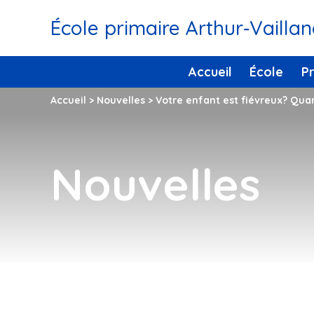
École primaire Arthur‑Vailla
Accueil
École
P
Accueil
>
Nouvelles
>
Votre enfant est fiévreux? Qua
Nouvelles