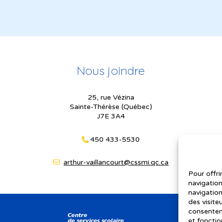
Nous joindre
25, rue Vézina
Sainte-Thérèse (Québec)
J7E 3A4
450 433-5530
arthur-vaillancourt@cssmi.qc.ca
Pour offri
navigation
navigation
des visite
consenteme
et fonctio