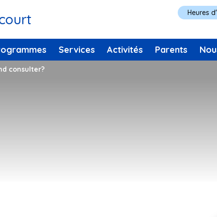
Heures d
ncourt
rogrammes
Services
Activités
Parents
Nou
nd consulter?