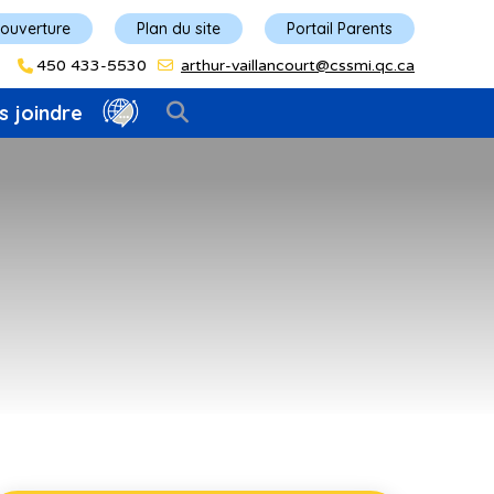
'ouverture
Plan du site
Portail Parents
450 433-5530
arthur-vaillancourt@cssmi.qc.ca
s joindre