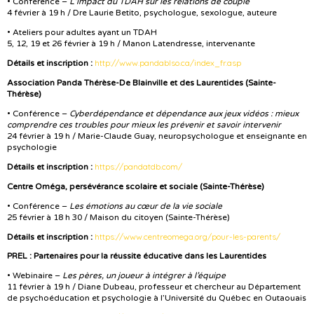
• Conférence –
L’impact du TDAH sur les relations de couple
4 février à 19 h / Dre Laurie Betito, psychologue, sexologue, auteure
• Ateliers pour adultes ayant un TDAH
5, 12, 19 et 26 février à 19 h / Manon Latendresse, intervenante
http://www.pandablso.ca/index_fr.asp
Détails et inscription :
Association Panda Thérèse-De Blainville et des Laurentides (Sainte-
Thérèse)
• Conférence –
Cyberdépendance et dépendance aux jeux vidéos : mieux
comprendre ces troubles pour mieux les prévenir et savoir intervenir
24 février à 19 h / Marie-Claude Guay, neuropsychologue et enseignante en
psychologie
https://pandatdb.com/
Détails et inscription :
Centre Oméga, persévérance scolaire et sociale (Sainte-Thérèse)
• Conférence –
Les émotions au cœur de la vie sociale
25 février à 18 h 30 / Maison du citoyen (Sainte-Thérèse)
https://www.centreomega.org/pour-les-parents/
Détails et inscription :
PREL : Partenaires pour la réussite éducative dans les Laurentides
• Webinaire –
Les pères, un joueur à intégrer à l’équipe
11 février à 19 h / Diane Dubeau, professeur et chercheur au Département
de psychoéducation et psychologie à l’Université du Québec en Outaouais