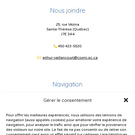
Nous joindre
25, rue Vézina
Sainte-Thérèse (Québec)
J7E 3A4
450 433-5530
arthur-vaillancourt@cssmi.qc.ca
Navigation
Gérer le consentement
Plan du site
Portail Parents
Pour offrir les meilleures expériences, nous utilisons des témoins de
navigation (aussi appelés cookies) pour améliorer votre expérience de
Plainte – service à l’élève
navigation, pour analyser le trafic ainsi que pour vérifier la provenance
des visiteurs sur notre site. Le fait de ne pas consentir ou de retirer son
Politique de confidentialité
consentement peut avoir un effet négatif sur certaines caractéristiques