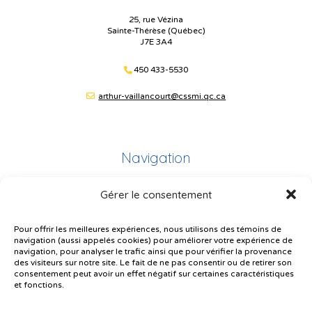
25, rue Vézina
Sainte-Thérèse (Québec)
J7E 3A4
450 433-5530
arthur-vaillancourt@cssmi.qc.ca
Navigation
Gérer le consentement
Plan du site
Portail Parents
Pour offrir les meilleures expériences, nous utilisons des témoins de
navigation (aussi appelés cookies) pour améliorer votre expérience de
Plainte – service à l’élève
navigation, pour analyser le trafic ainsi que pour vérifier la provenance
des visiteurs sur notre site. Le fait de ne pas consentir ou de retirer son
Politique de confidentialité
consentement peut avoir un effet négatif sur certaines caractéristiques
et fonctions.