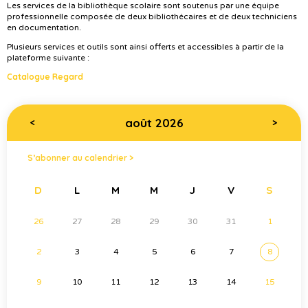
Les services de la bibliothèque scolaire sont soutenus par une équipe
professionnelle composée de deux bibliothécaires et de deux techniciens
en documentation.
Plusieurs services et outils sont ainsi offerts et accessibles à partir de la
plateforme suivante :
Catalogue Regard
août 2026
<
>
S’abonner au calendrier >
D
L
M
M
J
V
S
26
27
28
29
30
31
1
2
3
4
5
6
7
8
9
10
11
12
13
14
15